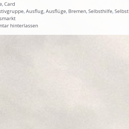
ien
e
,
Card
örter
ktivgruppe
,
Ausflug
,
Ausflüge
,
Bremen
,
Selbsthilfe
,
Selbs
smarkt
ar hinterlassen