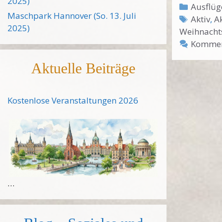
2025)
Kategor
Ausflüg
Maschpark Hannover (So. 13. Juli
Schlagw
Aktiv
,
A
2025)
Weihnacht
Komment
Aktuelle Beiträge
Kostenlose Veranstaltungen 2026
…