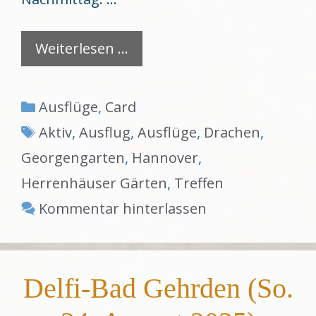
Weiterlesen …
Kategorien
Ausflüge
,
Card
Schlagwörter
Aktiv
,
Ausflug
,
Ausflüge
,
Drachen
,
Georgengarten
,
Hannover
,
Herrenhäuser Gärten
,
Treffen
Kommentar hinterlassen
Delfi-Bad Gehrden (So.