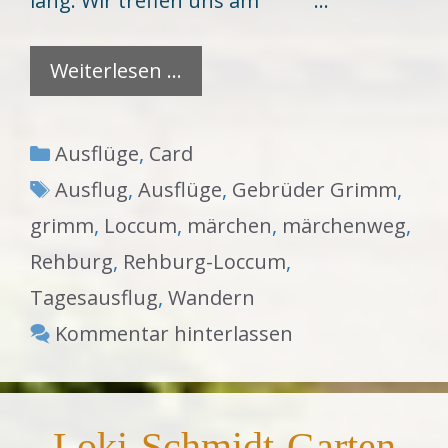
lang. Wir treffen uns am …
Weiterlesen …
Kategorien
Ausflüge
,
Card
Schlagwörter
Ausflug
,
Ausflüge
,
Gebrüder Grimm
,
grimm
,
Loccum
,
märchen
,
märchenweg
,
Rehburg
,
Rehburg-Loccum
,
Tagesausflug
,
Wandern
Kommentar hinterlassen
Loki-Schmidt-Garten