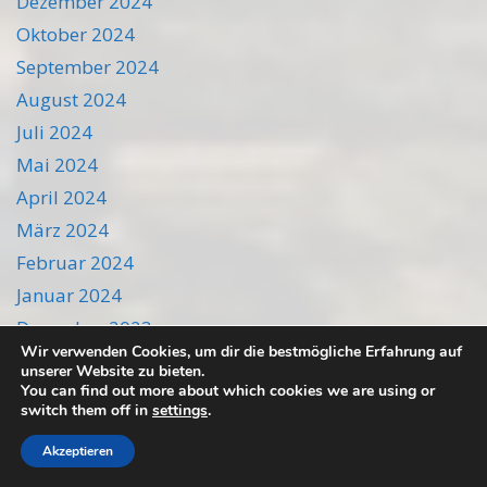
Dezember 2024
Oktober 2024
September 2024
August 2024
Juli 2024
Mai 2024
April 2024
März 2024
Februar 2024
Januar 2024
Dezember 2023
Wir verwenden Cookies, um dir die bestmögliche Erfahrung auf
November 2023
unserer Website zu bieten.
You can find out more about which cookies we are using or
Oktober 2023
switch them off in
settings
.
September 2023
Akzeptieren
August 2023