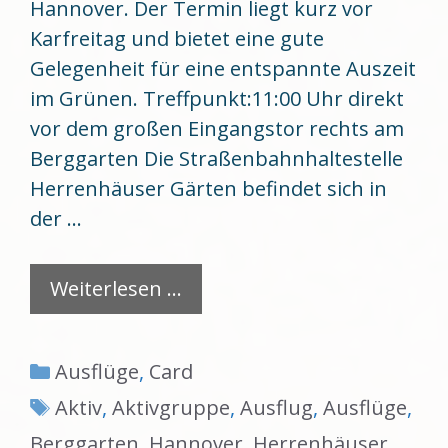
Hannover. Der Termin liegt kurz vor
Karfreitag und bietet eine gute
Gelegenheit für eine entspannte Auszeit
im Grünen. Treffpunkt:11:00 Uhr direkt
vor dem großen Eingangstor rechts am
Berggarten Die Straßenbahnhaltestelle
Herrenhäuser Gärten befindet sich in
der …
Weiterlesen …
Kategorien
Ausflüge
,
Card
Schlagwörter
Aktiv
,
Aktivgruppe
,
Ausflug
,
Ausflüge
,
Berggarten
,
Hannover
,
Herrenhäuser