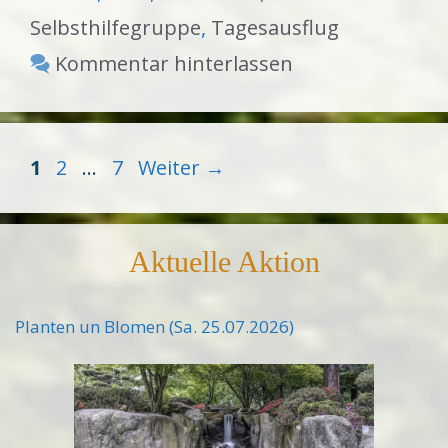
Selbsthilfegruppe
,
Tagesausflug
Kommentar hinterlassen
Seite
Seite
Seite
1
2
…
7
Weiter
→
Aktuelle Aktion
Planten un Blomen (Sa. 25.07.2026)