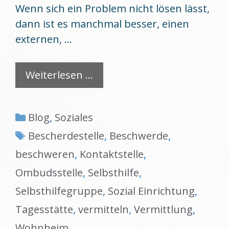
Wenn sich ein Problem nicht lösen lässt,
dann ist es manchmal besser, einen
externen, …
Weiterlesen …
Kategorien
Blog
,
Soziales
Schlagwörter
Bescherdestelle
,
Beschwerde
,
beschweren
,
Kontaktstelle
,
Ombudsstelle
,
Selbsthilfe
,
Selbsthilfegruppe
,
Sozial Einrichtung
,
Tagesstätte
,
vermitteln
,
Vermittlung
,
Wohnheim