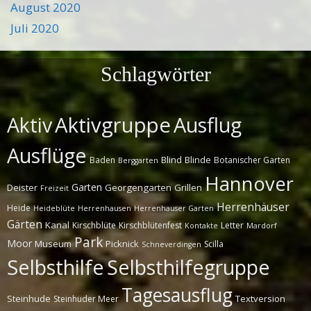
August 2020
Juli 2020
Schlagwörter
Aktivgruppe
Ausflug
Aktiv
Ausflüge
Blind
Blinde
Baden
Botanischer Garten
Berggarten
Hannover
Garten
Deister
Georgengarten
Grillen
Freizeit
Herrenhäuser
Heide
Heideblüte
Herrenhausen
Herrenhauser Garten
Gärten
Kanal
Kirschblüte
Kirschblütenfest
Letter
Kontakte
Mardorf
Park
Moor
Museum
Picknick
Scilla
Schneverdingen
Selbsthilfe
Selbsthilfegruppe
Tagesausflug
Steinhude
Textversion
Steinhuder Meer