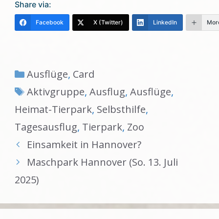
Share via:
Facebook
X (Twitter)
LinkedIn
Mor
Kategorien
Ausflüge
,
Card
Schlagwörter
Aktivgruppe
,
Ausflug
,
Ausflüge
,
Heimat-Tierpark
,
Selbsthilfe
,
Tagesausflug
,
Tierpark
,
Zoo
Einsamkeit in Hannover?
Maschpark Hannover (So. 13. Juli
2025)