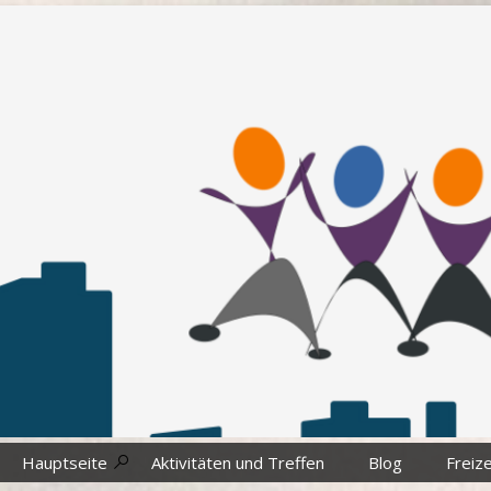
Zum
Inhalt
springen
Hauptseite
Aktivitäten und Treffen
Blog
Freize