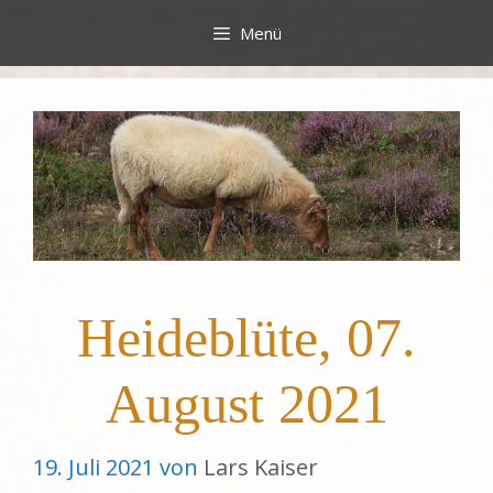
Zum
Menü
Inhalt
springen
Heideblüte, 07.
August 2021
19. Juli 2021
von
Lars Kaiser