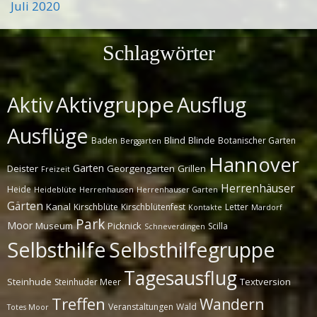
Juli 2020
Schlagwörter
Aktivgruppe
Ausflug
Aktiv
Ausflüge
Blind
Blinde
Baden
Botanischer Garten
Berggarten
Hannover
Garten
Deister
Georgengarten
Grillen
Freizeit
Herrenhäuser
Heide
Heideblüte
Herrenhausen
Herrenhauser Garten
Gärten
Kanal
Kirschblüte
Kirschblütenfest
Letter
Kontakte
Mardorf
Park
Moor
Museum
Picknick
Scilla
Schneverdingen
Selbsthilfe
Selbsthilfegruppe
Tagesausflug
Steinhude
Textversion
Steinhuder Meer
Treffen
Wandern
Veranstaltungen
Wald
Totes Moor