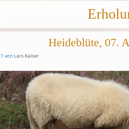
Erholu
Heideblüte, 07. 
21
von
Lars Kaiser