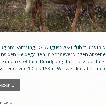
lug am Samstag, 07. August 2021 führt uns in 
ns den Heidegarten in Schneverdingen ansehe
 Zudem steht ein Rundgang durch das dortige 
ßstrecke von 10 bis 15Km. Wir werden aber aus
lesen …
ien
e
,
Card