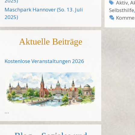
2025)
Schlagw
Aktiv
,
A
Maschpark Hannover (So. 13. Juli
Selbsthilfe
2025)
Komment
Aktuelle Beiträge
Kostenlose Veranstaltungen 2026
…