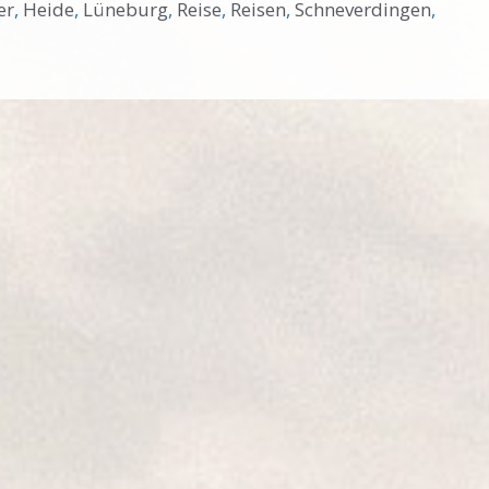
er
,
Heide
,
Lüneburg
,
Reise
,
Reisen
,
Schneverdingen
,