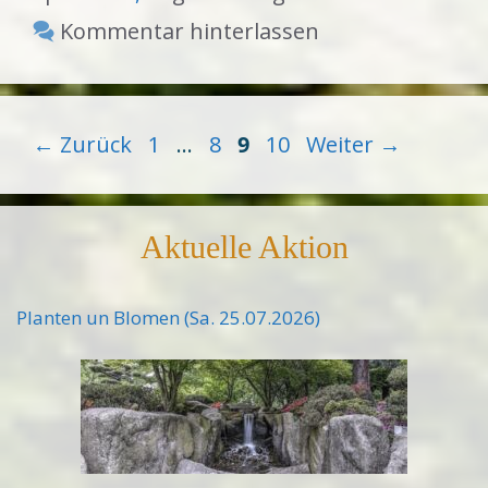
Kommentar hinterlassen
Seite
Seite
Seite
Seite
←
Zurück
1
…
8
9
10
Weiter
→
Aktuelle Aktion
Planten un Blomen (Sa. 25.07.2026)