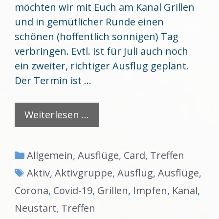
möchten wir mit Euch am Kanal Grillen
und in gemütlicher Runde einen
schönen (hoffentlich sonnigen) Tag
verbringen. Evtl. ist für Juli auch noch
ein zweiter, richtiger Ausflug geplant.
Der Termin ist …
Weiterlesen …
Kategorien
Allgemein
,
Ausflüge
,
Card
,
Treffen
Schlagwörter
Aktiv
,
Aktivgruppe
,
Ausflug
,
Ausflüge
,
Corona
,
Covid-19
,
Grillen
,
Impfen
,
Kanal
,
Neustart
,
Treffen