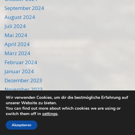
September 2024
August 2024
Juli 2024
Mai 2024
April 2024
März 2024
Februar 2024
Januar 2024
Dezember 2023
November 2023
Wir verwenden Cookies, um dir die bestmögliche Erfahrung auf
Oktober 2023
unserer Website zu bieten.
September 2023
You can find out more about which cookies we are using or
switch them off in
settings
.
August 2023
Juli 2023
Akzeptieren
Juni 2023