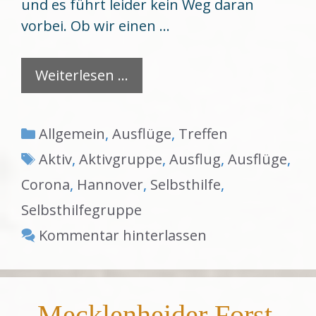
und es führt leider kein Weg daran
vorbei. Ob wir einen …
Weiterlesen …
Kategorien
Allgemein
,
Ausflüge
,
Treffen
Schlagwörter
Aktiv
,
Aktivgruppe
,
Ausflug
,
Ausflüge
,
Corona
,
Hannover
,
Selbsthilfe
,
Selbsthilfegruppe
Kommentar hinterlassen
Mecklenheider Forst,