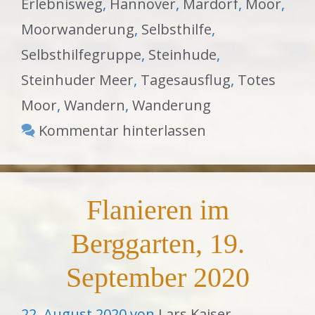
Erlebnisweg
,
Hannover
,
Mardorf
,
Moor
,
Moorwanderung
,
Selbsthilfe
,
Selbsthilfegruppe
,
Steinhude
,
Steinhuder Meer
,
Tagesausflug
,
Totes
Moor
,
Wandern
,
Wanderung
Kommentar hinterlassen
Flanieren im
Berggarten, 19.
September 2020
22. August 2020
von
Lars Kaiser